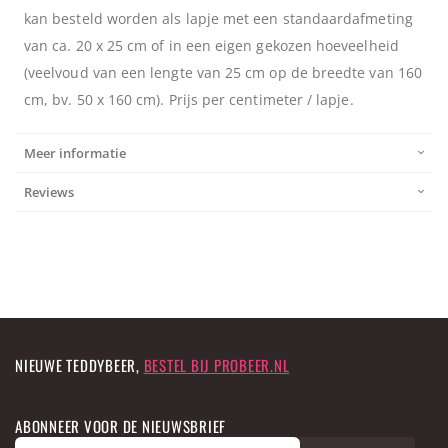
kan besteld worden als lapje met een standaardafmeting
van ca. 20 x 25 cm of in een eigen gekozen hoeveelheid
(veelvoud van een lengte van 25 cm op de breedte van 160
cm, bv. 50 x 160 cm). Prijs per centimeter / lapje.
Meer informatie
Reviews
NIEUWE TEDDYBEER,
BESTEL BIJ PROBEER.NL
ABONNEER VOOR DE NIEUWSBRIEF
A