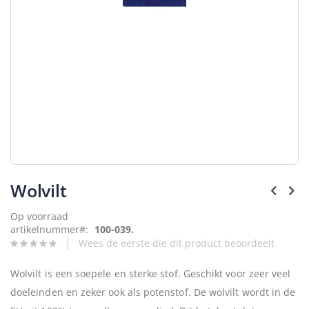
Ga
naar
Wolvilt
het
begin
Op voorraad
van
artikelnummer
100-039.
de
Wees de eerste die dit product beoordeelt
afbeeldingen-
gallerij
Wolvilt is een soepele en sterke stof. Geschikt voor zeer veel
doeleinden en zeker ook als potenstof. De wolvilt wordt in de