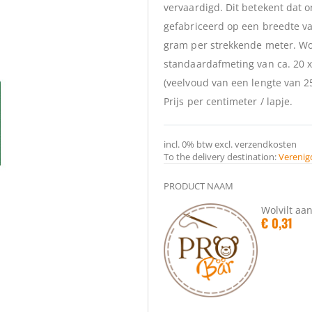
vervaardigd. Dit betekent dat on
gefabriceerd op een breedte va
gram per strekkende meter. Wol
standaardafmeting van ca. 20 x
(veelvoud van een lengte van 2
Prijs per centimeter / lapje.
incl.
0%
btw
excl. verzendkosten
To the delivery destination:
Verenig
PRODUCT NAAM
Gegroepeerde
Wolvilt aa
productitems
€ 0,31