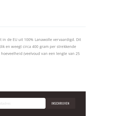
dt in de EU uit 100% Lanawolle vervaardigd. Dit
 dik en weegt circa 400 gram per strekkende
n hoeveelheid (veelvoud van een lengte van 25
A
INSCHRIJVEN
b
o
n