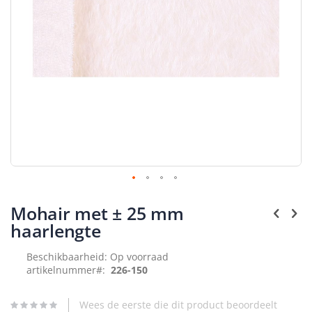
Ga
naar
Mohair met ± 25 mm
het
haarlengte
begin
van
Beschikbaarheid:
Op voorraad
de
afbeeldingen-
artikelnummer
226-150
gallerij
Wees de eerste die dit product beoordeelt