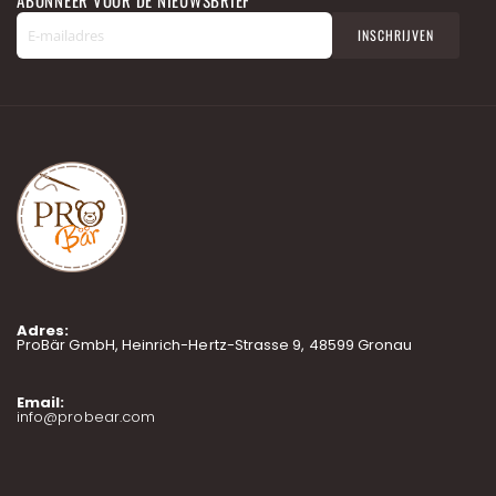
A
INSCHRIJVEN
b
o
n
n
e
e
r
u
o
p
o
n
z
e
n
Adres:
i
ProBär GmbH, Heinrich-Hertz-Strasse 9, 48599 Gronau
e
u
w
Email:
info@probear.com
s
b
r
i