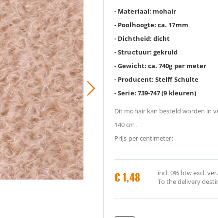
- Materiaal: mohair
- Poolhoogte: ca. 17mm
- Dichtheid: dicht
- Structuur: gekruld
- Gewicht: ca. 740g per meter
- Producent: Steiff Schulte
- Serie: 739-747 (9 kleuren)
Dit mohair kan besteld worden in v
140 cm.
Prijs per centimeter:
incl.
0%
btw
excl. ve
€ 1,48
To the delivery desti