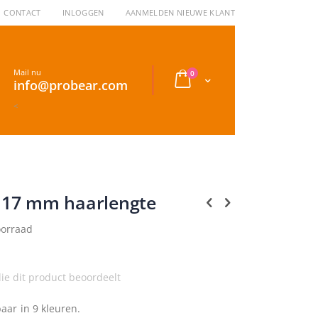
CONTACT
INLOGGEN
AANMELDEN NIEUWE KLANT
Mail nu
producten
0
Cart
info@probear.com
<
 17 mm haarlengte
oorraad
ie dit product beoordeelt
baar in 9 kleuren.