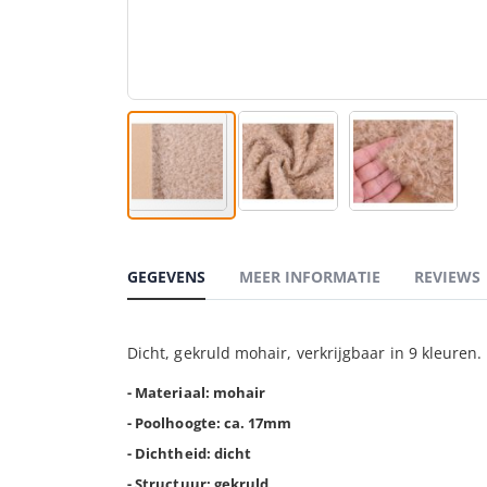
Ga
naar
het
GEGEVENS
MEER INFORMATIE
REVIEWS
begin
van
de
Dicht, gekruld mohair, verkrijgbaar in 9 kleuren.
afbeeldingen-
gallerij
- Materiaal: mohair
- Poolhoogte: ca. 17mm
- Dichtheid: dicht
- Structuur: gekruld