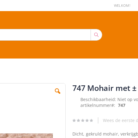
WELKOM!
Zoek
747 Mohair met ±
Beschikbaarheid:
Niet op v
artikelnummer
747
Wees de eerste d
Dicht, gekruld mohair, verkrijg