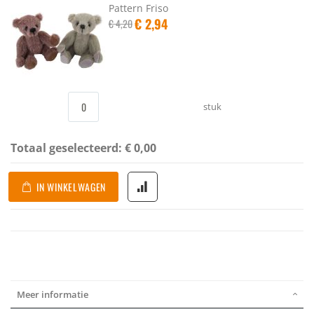
Pattern Friso
Speciale
€ 2,94
€ 4,20
prijs
stuk
Totaal geselecteerd:
€ 0,00
IN WINKELWAGEN
Meer informatie