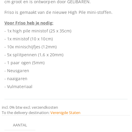
cm groot en is ontworpen door GELIBÄREN.
Friso is gemaakt van de nieuwe High Pile mini-stoffen.
Voor Friso heb je nodig:
- 1x high pile ministof (25 x 35cm)
- 1x ministof (10 x 10cm)
- 10x minischijfjes (12mm)
- 5x splitpennen (1,6 x 20mm)
- 1 paar ogen (5mm)
- Neusgaren
- naaigaren
- Vulmateriaal
incl.
0%
btw
excl. verzendkosten
To the delivery destination:
Verenigde Staten
Gegroepeerde
AANTAL
productitems