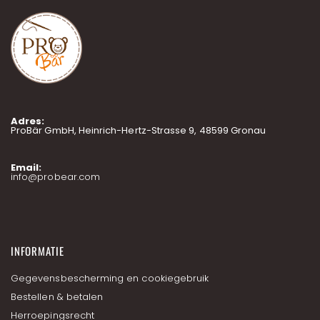
r
u
o
p
o
n
z
e
n
Adres:
i
ProBär GmbH, Heinrich-Hertz-Strasse 9, 48599 Gronau
e
u
w
Email:
info@probear.com
s
b
r
i
e
f
INFORMATIE
Gegevensbescherming en cookiegebruik
Bestellen & betalen
Herroepingsrecht