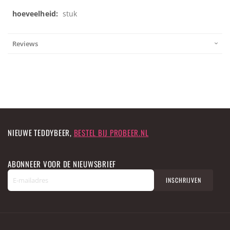
Meer
stuk
informatie
Reviews
NIEUWE TEDDYBEER,
BESTEL BIJ PROBEER.NL
ABONNEER VOOR DE NIEUWSBRIEF
A
INSCHRIJVEN
b
o
n
n
e
e