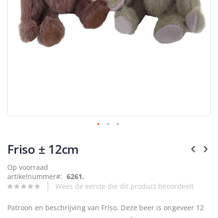
Ga
naar
Friso ± 12cm
het
begin
Op voorraad
van
artikelnummer
6261.
de
Wees de eerste die dit product beoordeelt
afbeeldingen-
gallerij
Patroon en beschrijving van Friso. Deze beer is ongeveer 12