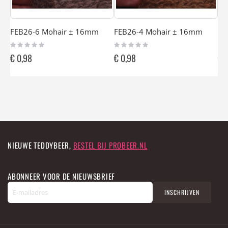
FEB26-6 Mohair ± 16mm
FEB26-4 Mohair ± 16mm
FE
Rating:
Rating:
Rat
0%
0%
0%
€ 0,98
€ 0,98
€ 
NIEUWE TEDDYBEER,
BESTEL BIJ PROBEER.NL
ABONNEER VOOR DE NIEUWSBRIEF
A
INSCHRIJVEN
b
o
n
n