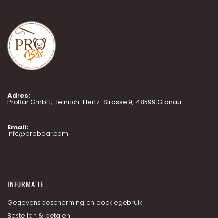
e
e
r
u
o
p
o
n
z
e
n
Adres:
i
ProBär GmbH, Heinrich-Hertz-Strasse 9, 48599 Gronau
e
u
w
Email:
info@probear.com
s
b
r
i
e
f
INFORMATIE
Gegevensbescherming en cookiegebruik
Bestellen & betalen