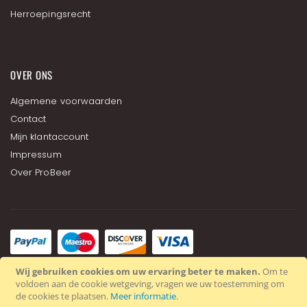
Herroepingsrecht
OVER ONS
Algemene voorwaarden
Contact
Mijn klantaccount
Impressum
Over ProBeer
Wij gebruiken cookies om uw ervaring beter te maken.
Om te
voldoen aan de cookie wetgeving, vragen we uw toestemming om
de cookies te plaatsen.
Meer informatie
.
Copyright © 2024 ProBär GmbH. All rights reserved.