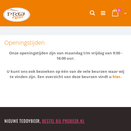
Ga
naar
product
0
Zoek
de
Cart
inhoud
Openingstijden
Onze openingstijden zijn van maandag t/m vrijdag van 9:00 -
16:00 uur.
U kunt ons ook bezoeken op één van de vele beurzen waar wij
te vinden zijn. Een overzicht van deze beurzen vindt u
hier
.
NIEUWE TEDDYBEER,
BESTEL BIJ PROBEER.NL