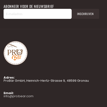
ABONNEER VOOR DE NIEUWSBRIEF
A
INSCHRIJVEN
b
o
n
n
e
e
r
u
o
p
o
n
z
e
n
Adres:
i
ProBär GmbH, Heinrich-Hertz-Strasse 9, 48599 Gronau
e
u
w
Email:
info@probear.com
s
b
r