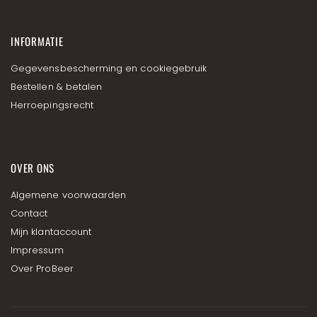
i
e
f
INFORMATIE
Gegevensbescherming en cookiegebruik
Bestellen & betalen
Herroepingsrecht
OVER ONS
Algemene voorwaarden
Contact
Mijn klantaccount
Impressum
Over ProBeer