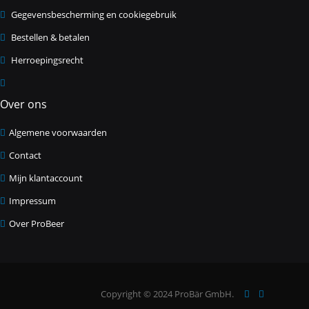
e
Gegevensbescherming en cookiegebruik
u
w
Bestellen & betalen
s
b
Herroepingsrecht
r
i
e
Over ons
f
Algemene voorwaarden
Contact
Mijn klantaccount
Impressum
Over ProBeer
Copyright © 2024 ProBär GmbH.