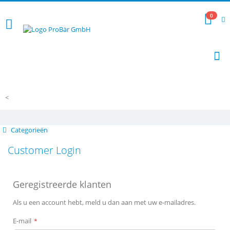
Ga
naar
0
Cart
de
inhoud
Z
Mail nu
info@probear.com
<
Categorieën
Customer Login
Geregistreerde klanten
Als u een account hebt, meld u dan aan met uw e-mailadres.
E-mail